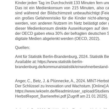
Kinder jeden Tag im Durchschnitt 133 Minuten fern und
Das ist ein Medienkonsum von 215 Minuten, also ca
sind während der Bildschirmzeit unbeaufsichtigt (Feie
ein großes Gefahrenrisiko für die Kinder nicht-alter
werden, von anderen Nutzern im Netz belästigt ode
dieser Medienkonsum direkte Auswirkungen auf den 
der OECD gaben etwa 30% der befragten deutschen Sc
digitale Medien abgelenkt werden (OECD, 2022).
Quellen:
Amt für Statistik Berlin-Brandenburg, 2024. Statistik B
Available at: https://www.statistik-berlin-
brandenburg.de/kommunalstatistik/einwohnerbestand-be
Anger, C., Betz, J. & Plünnecke, A., 2024. MINT-Herbs
Der Schlüssel zu Innovation und Wachstum. [Online] Av
https://www.iwkoeln.de/fileadmin/user_upload/Studi
HerbstReport_Barrierefrei.pdf [Zugriff am 21 01 2025].