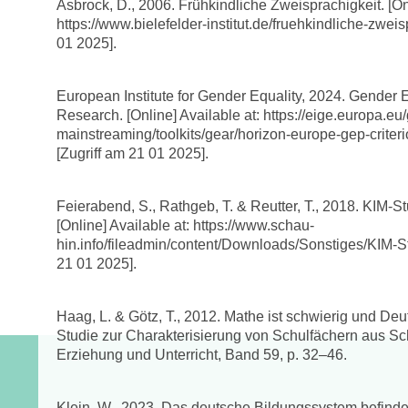
Asbrock, D., 2006. Frühkindliche Zweisprachigkeit. [Onl
https://www.bielefelder-institut.de/fruehkindliche-zweis
01 2025].
European Institute for Gender Equality, 2024. Gender 
Research. [Online] Available at: https://eige.europa.eu
mainstreaming/toolkits/gear/horizon-europe-gep-crite
[Zugriff am 21 01 2025].
Feierabend, S., Rathgeb, T. & Reutter, T., 2018. KIM-St
[Online] Available at: https://www.schau-
hin.info/fileadmin/content/Downloads/Sonstiges/KIM-
21 01 2025].
Haag, L. & Götz, T., 2012. Mathe ist schwierig und Deu
Studie zur Charakterisierung von Schulfächern aus Sch
Erziehung und Unterricht, Band 59, p. 32–46.
Klein, W., 2023. Das deutsche Bildungssystem befindet 