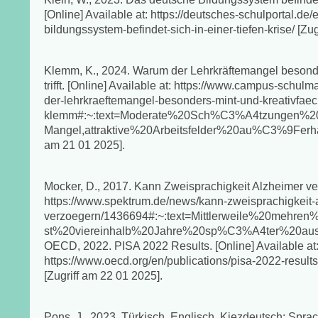
[Online] Available at: https://deutsches-schulportal.d
bildungssystem-befindet-sich-in-einer-tiefen-krise/ [Zu
Klemm, K., 2024. Warum der Lehrkräftemangel besond
trifft. [Online] Available at: https://www.campus-sch
der-lehrkraeftemangel-besonders-mint-und-kreativfaeche
klemm#:~:text=Moderate%20Sch%C3%A4tzungen%20
Mangel,attraktive%20Arbeitsfelder%20au%C3%9Ferh
am 21 01 2025].
Mocker, D., 2017. Kann Zweisprachigkeit Alzheimer ver
https://www.spektrum.de/news/kann-zweisprachigkeit-
verzoegern/1436694#:~:text=Mittlerweile%20mehre
st%20viereinhalb%20Jahre%20sp%C3%A4ter%20ausbric
OECD, 2022. PISA 2022 Results. [Online] Available at
https://www.oecd.org/en/publications/pisa-2022-resul
[Zugriff am 22 01 2025].
Pons, J., 2023. Türkisch, Englisch, Kiezdeutsch: Sprac