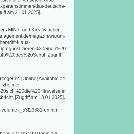
e/expertenstimmen/das-deutsche-
griff am 21 01 2025].
ers MINT- und Kreativfächer
ulmanagement.de/magazin/warum-
r-trifft-klaus-
prognostizieren%20einen%20
alb%20des%20Schul [Zugriff
zögern?. [Online] Available at:
alzheimer-
n%20sich%20die%20Hinweise,er
ht. [Zugriff am 13 01 2025].
:
ts-volume-i_53f23881-en.html
henvielfalt macht Berlin zur