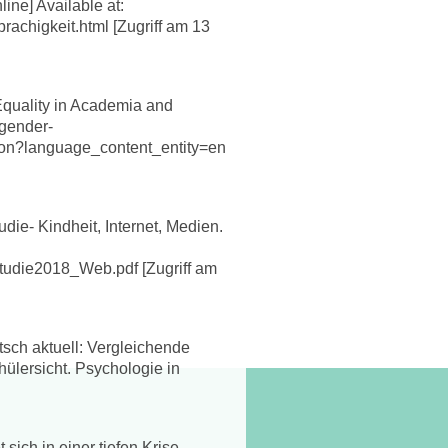
ine] Available at:
prachigkeit.html [Zugriff am 13
Equality in Academia and
/gender-
rion?language_content_entity=en
udie- Kindheit, Internet, Medien.
Studie2018_Web.pdf [Zugriff am
tsch aktuell: Vergleichende
ülersicht. Psychologie in
sich in einer tiefen Krise.